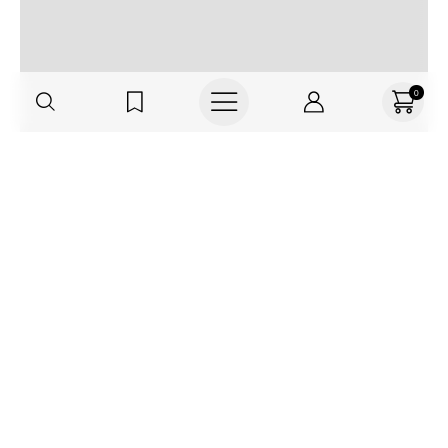
0
Regístrate o actualiza tus datos y
recibe 30% OFF
SUCRÍBETE AQUÍ