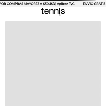
POR COMPRAS MAYORES A $50USD| Aplican TyC
ENVÍO GRATIS 
Completa tu look
Otras opciones que te gustarán
Vistos recientemente