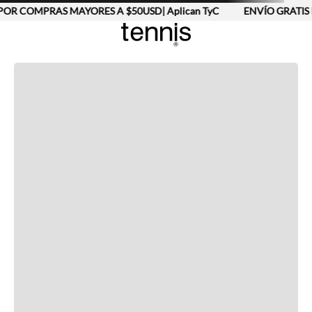
POR COMPRAS MAYORES A $50USD| Aplican TyC
ENVÍO GRATIS 
Completa tu look
Otras opciones que te gustarán
Vistos recientemente