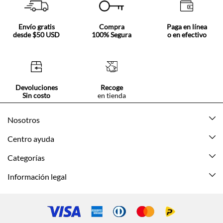
Envío gratis
Compra
Paga en línea
desde $50 USD
100% Segura
o en efectivo
Devoluciones
Recoge
Sin costo
en tienda
Nosotros
Acerca de Tennis
Centro ayuda
Tiendas
Mis pedidos
Categorías
Beneficios de suscripción
Mi cuenta
Nuevo
Información legal
Cómo comprar
Mujer
Promociones vigentes
Guía de tallas
Hombre
Politica de envío y devolución
Contáctanos