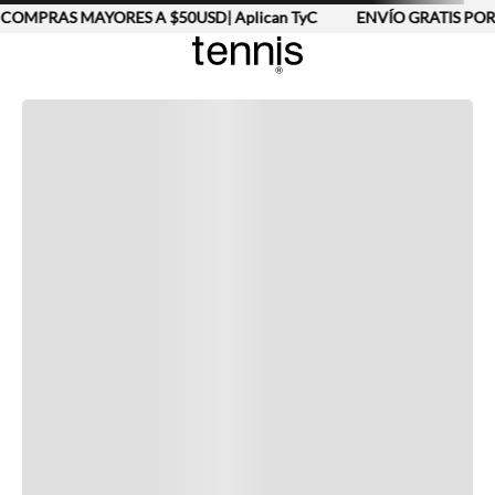
COMPRAS MAYORES A $50USD| Aplican TyC
ENVÍO GRATIS POR
Completa tu look
Otras opciones que te gustarán
Vistos recientemente