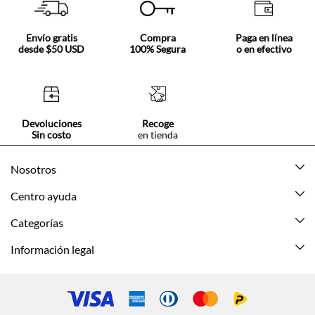
Envío gratis
Compra
Paga en línea
desde $50 USD
100% Segura
o en efectivo
Devoluciones
Recoge
Sin costo
en tienda
Nosotros
Acerca de Tennis
Centro ayuda
Tiendas
Mis pedidos
Categorías
Beneficios de suscripción
Mi cuenta
Nuevo
Información legal
Cómo comprar
Mujer
Promociones vigentes
Guía de tallas
Hombre
Politica de envío y devolución
Contáctanos