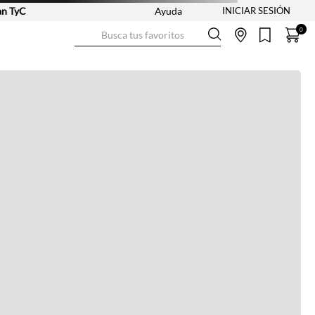
TyC
Ayuda
Busca tus favoritos
0