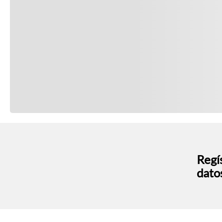
Regís
dato