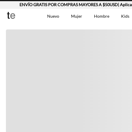
ENVÍO GRATIS POR COMPRAS MAYORES A $50USD| Aplican 
Completa tu look
Nuevo
Mujer
Hombre
Kids
Otras opciones que te gustarán
TÉRMINOS MÁS BUSCA
Vestidos
1
.
Lino
2
.
Chaqueta
3
.
Vistos recientemente
Camisetas
4
.
Jean Hombre
5
.
Bermuda
6
.
Vestido
7
.
Tshirt-Negro-Tsh-En
8
.
Camisetas Mujer
9
.
Polo
10
.