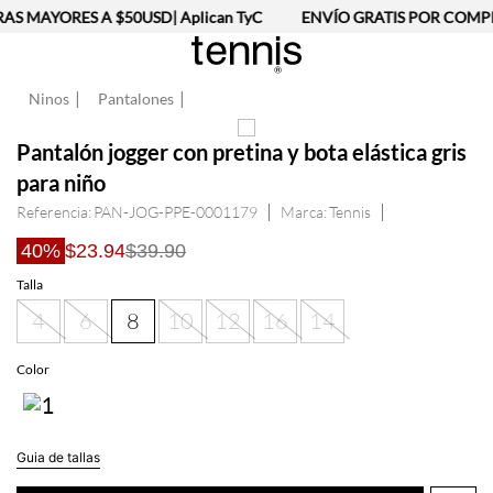
S MAYORES A $50USD| Aplican TyC
ENVÍO GRATIS POR COMPRA
Ninos
Pantalones
Pantalón jogger con pretina y bota elástica gris
para niño
Referencia
:
PAN-JOG-PPE-0001179
Tennis
40%
$23.94
$39.90
Talla
4
6
8
10
12
16
14
Guia de tallas
AGREGAR AL CARRITO
Información del producto