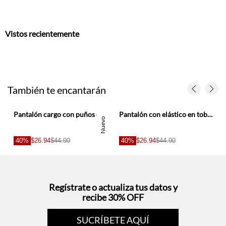
También te encantarán
a niño
Pantalón cargo con puños elásticos en color arena para niño
Pantalón con elástico en tobillos gris para niño
Nuevo
40%
$26.94
$44.90
40%
$26.94
$44.90
Regístrate o actualiza tus datos y
recibe 30% OFF
SUCRÍBETE AQUÍ