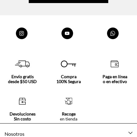
Envío gratis
Compra
Paga en línea
desde $50 USD
100% Segura
o en efectivo
Devoluciones
Recoge
Sin costo
en tienda
Nosotros
Acerca de Tennis
Centro ayuda
Tiendas
Mis pedidos
Categorías