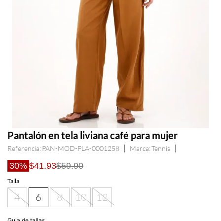
Pantalón en tela liviana café para mujer
Referencia
:
PAN-MOD-PLA-0001258
Tennis
30%
$41.93
$59.90
Talla
4
6
8
10
12
Guia de tallas