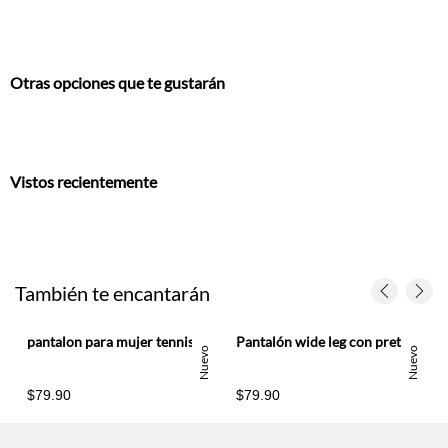
Otras opciones que te gustarán
Vistos recientemente
También te encantarán
udo para mujer
pantalon para mujer tennis, pantalones entero
Pantalón wide leg con pretina de doble botón de lino café para mujer
Nuevo
Nuevo
$79.90
$79.90