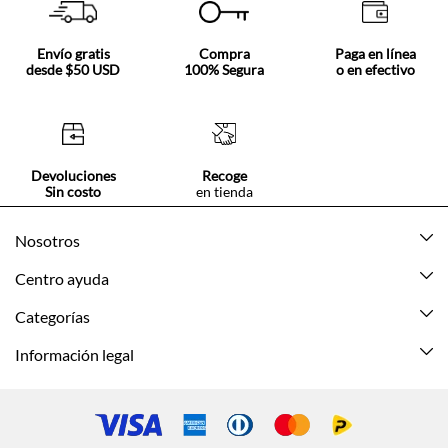
Envío gratis
Compra
Paga en línea
desde $50 USD
100% Segura
o en efectivo
Devoluciones
Recoge
Sin costo
en tienda
Nosotros
Acerca de Tennis
Centro ayuda
Tiendas
Mis pedidos
Categorías
Beneficios de suscripción
Mi cuenta
Nuevo
Información legal
Cómo comprar
Mujer
Promociones vigentes
Guía de tallas
Hombre
Politica de envío y devolución
Contáctanos