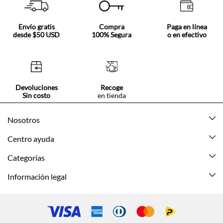
Envío gratis
Compra
Paga en línea
desde $50 USD
100% Segura
o en efectivo
Devoluciones
Recoge
Sin costo
en tienda
Nosotros
Acerca de Tennis
Centro ayuda
Tiendas
Mis pedidos
Categorías
Beneficios de suscripción
Mi cuenta
Nuevo
Información legal
Cómo comprar
Mujer
Promociones vigentes
Guía de tallas
Hombre
Politica de envío y devolución
Contáctanos