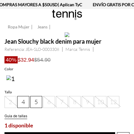
MPRAS MAYORES A $50USD| Aplican TyC
ENVÍO GRATIS POR C
Ropa Mujer
Jeans
Jean Slouchy black denim para mujer
Referencia
:
JEA-SLO-0003308
Tennis
40%
$32.94
$54.90
Talla
2
4
5
6
7
8
9
10
12
Guia de tallas
1 disponible
AGREGAR AL CARRITO
Información del producto