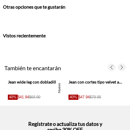
Vistos recientemente
También te encantarán
Jean wide leg con dobladillo XL de algodón azul para mujer
Jean con cortes tipo velvet azul para mujer
Nuevo
40%
$41.94
$69.90
40%
$47.94
$79.90
Regístrate o actualiza tus datos y
recibe 30% OFF
SUCRÍBETE AQUÍ