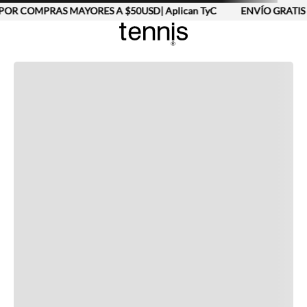
POR COMPRAS MAYORES A $50USD| Aplican TyC
ENVÍO GRATIS 
Completa tu look
Otras opciones que te gustarán
Vistos recientemente