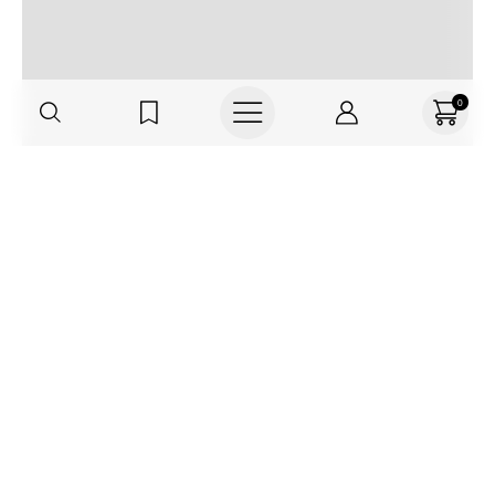
0
Regístrate o actualiza tus datos y
recibe 30% OFF
SUCRÍBETE AQUÍ