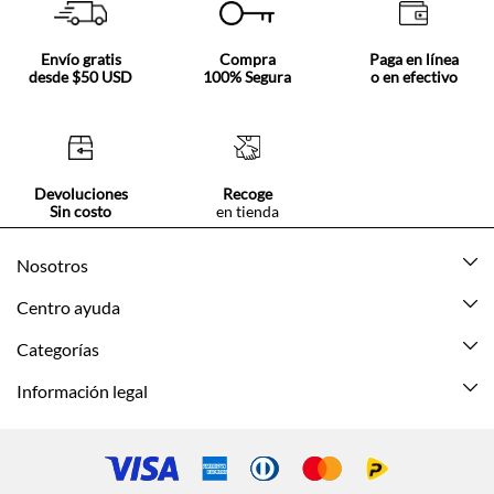
Envío gratis
Compra
Paga en línea
desde $50 USD
100% Segura
o en efectivo
Devoluciones
Recoge
Sin costo
en tienda
Nosotros
Acerca de Tennis
Centro ayuda
Tiendas
Mis pedidos
Categorías
Beneficios de suscripción
Mi cuenta
Nuevo
Información legal
Cómo comprar
Mujer
Promociones vigentes
Guía de tallas
Hombre
Politica de envío y devolución
Contáctanos