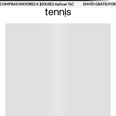
COMPRAS MAYORES A $50USD| Aplican TyC
ENVÍO GRATIS POR 
Completa tu look
Otras opciones que te gustarán
Vistos recientemente