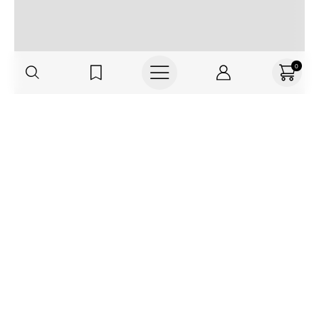
0
Regístrate o actualiza tus datos y
recibe 30% OFF
SUCRÍBETE AQUÍ