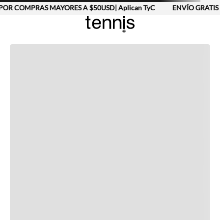
POR COMPRAS MAYORES A $50USD| Aplican TyC
ENVÍO GRATIS 
Completa tu look
Otras opciones que te gustarán
Vistos recientemente