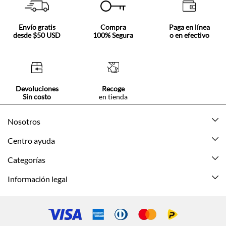
Envío gratis
Compra
Paga en línea
desde $50 USD
100% Segura
o en efectivo
Devoluciones
Recoge
Sin costo
en tienda
Nosotros
Acerca de Tennis
Centro ayuda
Tiendas
Mis pedidos
Categorías
Beneficios de suscripción
Mi cuenta
Nuevo
Información legal
Cómo comprar
Mujer
Promociones vigentes
Guía de tallas
Hombre
Politica de envío y devolución
Contáctanos