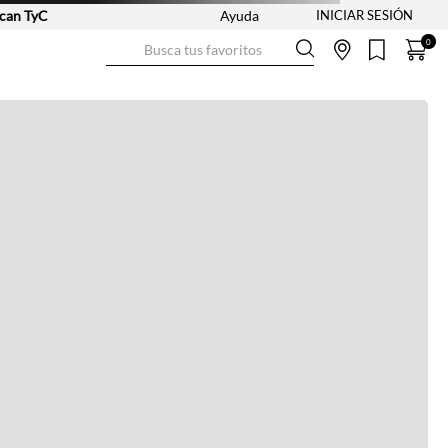
yC
Ayuda
Busca tus favoritos
0