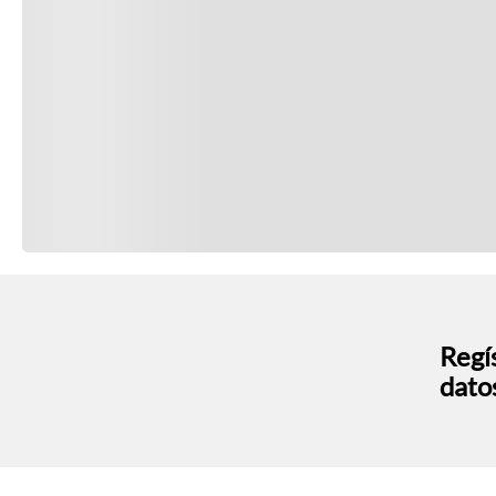
Regís
dato