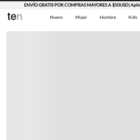
ENVÍO GRATIS POR COMPRAS MAYORES A $50USD| Aplican T
Completa tu look
Nuevo
Mujer
Hombre
Kids
Otras opciones que te gustarán
TÉRMINOS MÁS BUSCA
Vestidos
1
.
Lino
2
.
Camisetas
3
.
Vistos recientemente
Chaqueta
4
.
Bermuda
5
.
Jean Hombre
6
.
Vestido
7
.
Tshirt-Negro-Tsh-En
8
.
Camisetas Mujer
9
.
Falda
10
.