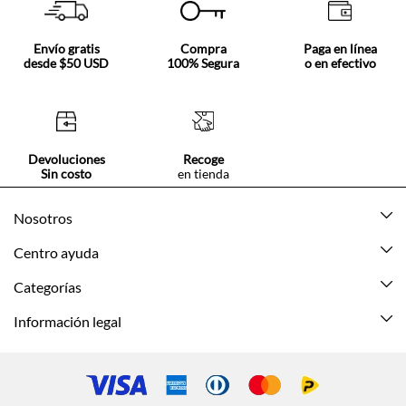
Envío gratis
Compra
Paga en línea
desde $50 USD
100% Segura
o en efectivo
Devoluciones
Recoge
Sin costo
en tienda
Nosotros
Acerca de Tennis
Centro ayuda
Tiendas
Mis pedidos
Categorías
Beneficios de suscripción
Mi cuenta
Nuevo
Información legal
Cómo comprar
Mujer
Promociones vigentes
Guía de tallas
Hombre
Politica de envío y devolución
Contáctanos