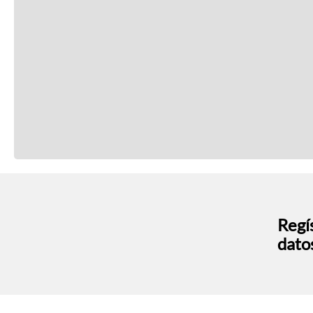
Regís
dato