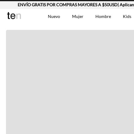
ENVÍO GRATIS POR COMPRAS MAYORES A $50USD| Aplican T
Completa tu look
Nuevo
Mujer
Hombre
Kids
Otras opciones que te gustarán
TÉRMINOS MÁS BUSCA
Vestidos
1
.
Lino
2
.
Camisetas
3
.
Vistos recientemente
Chaqueta
4
.
Bermuda
5
.
Jean Hombre
6
.
Vestido
7
.
Tshirt-Negro-Tsh-En
8
.
Camisetas Mujer
9
.
Falda
10
.