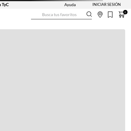
TyC
Ayuda
Busca tus favoritos
0