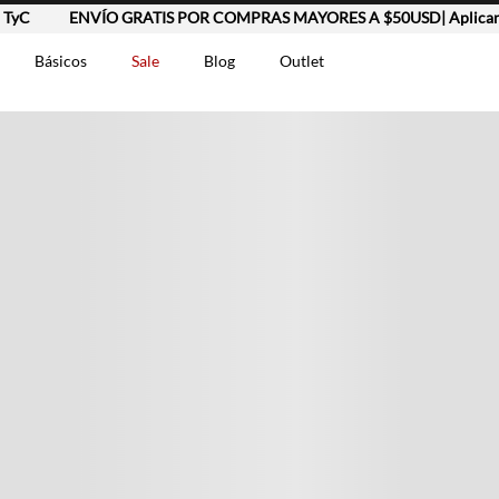
yC
ENVÍO GRATIS POR COMPRAS MAYORES A $50USD| Aplican 
Básicos
Sale
Blog
Outlet
DOS
t-0007699