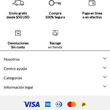
Envío gratis
Compra
Paga en línea
desde $50 USD
100% Segura
o en efectivo
Devoluciones
Recoge
Sin costo
en tienda
Nosotros
Acerca de Tennis
Centro ayuda
Tiendas
Mis pedidos
Categorías
Beneficios de suscripción
Mi cuenta
Nuevo
Información legal
Cómo comprar
Mujer
Promociones vigentes
Guía de tallas
Hombre
Politica de envío y devolución
Contáctanos