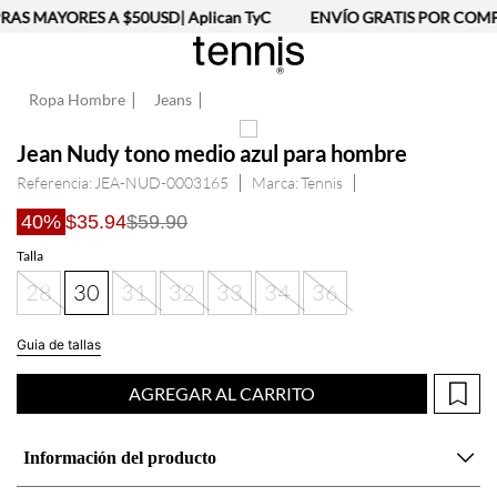
AS MAYORES A $50USD| Aplican TyC
ENVÍO GRATIS POR COMPR
Ropa Hombre
Jeans
Jean Nudy tono medio azul para hombre
Referencia
:
JEA-NUD-0003165
Tennis
40%
$35.94
$59.90
Talla
28
30
31
32
33
34
36
Guia de tallas
AGREGAR AL CARRITO
Información del producto