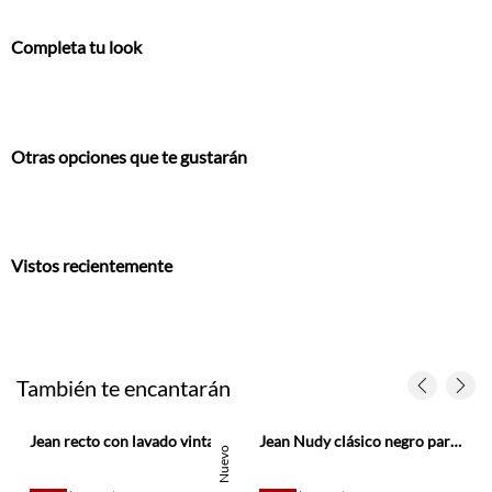
Completa tu look
Otras opciones que te gustarán
Vistos recientemente
También te encantarán
 3D para hombre
Jean recto con lavado vintage en denim para hombre
Jean Nudy clásico negro para hombre
Nuevo