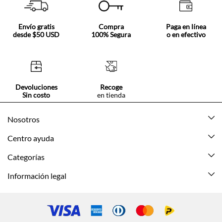
Envío gratis
Compra
Paga en línea
desde $50 USD
100% Segura
o en efectivo
Devoluciones
Recoge
Sin costo
en tienda
Nosotros
Acerca de Tennis
Centro ayuda
Tiendas
Mis pedidos
Categorías
Beneficios de suscripción
Mi cuenta
Nuevo
Información legal
Cómo comprar
Mujer
Promociones vigentes
Guía de tallas
Hombre
Politica de envío y devolución
Contáctanos