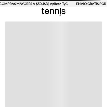
COMPRAS MAYORES A $50USD| Aplican TyC
ENVÍO GRATIS POR 
Completa tu look
Otras opciones que te gustarán
Vistos recientemente