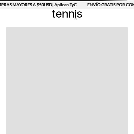
RAS MAYORES A $50USD| Aplican TyC
ENVÍO GRATIS POR COMP
Completa tu look
Otras opciones que te gustarán
Vistos recientemente