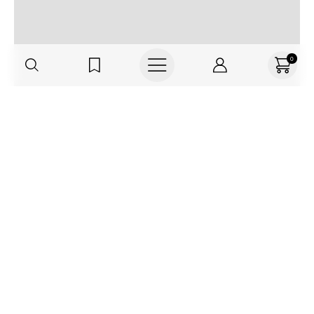
0
Regístrate o actualiza tus datos y
recibe 30% OFF
SUCRÍBETE AQUÍ