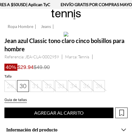
 A $50USD| Aplican TyC
ENVÍO GRATIS POR COMPRAS MAYORES
Ropa Hombre
Jeans
Jean azul Classic tono claro cinco bolsillos para
hombre
Referencia
:
JEA-CLA-0002959
Tennis
40%
$29.94
$49.90
Talla
28
30
31
32
33
34
36
38
Guia de tallas
AGREGAR AL CARRITO
Información del producto