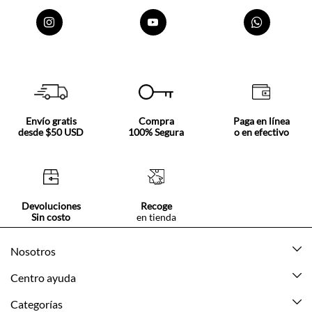
Envío gratis
Compra
Paga en línea
desde $50 USD
100% Segura
o en efectivo
Devoluciones
Recoge
Sin costo
en tienda
Nosotros
Acerca de Tennis
Centro ayuda
Tiendas
Mis pedidos
Categorías