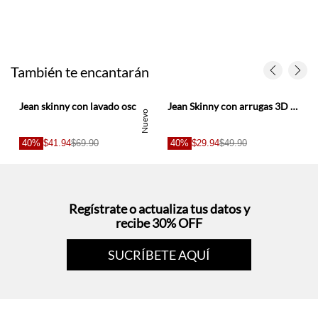
También te encantarán
Jean skinny con lavado oscuro y desgastes en denim para hombre
Jean Skinny con arrugas 3D azul para hombre
o
Nuevo
40%
$41.94
$69.90
40%
$29.94
$49.90
s
Regístrate o actualiza tus datos y
recibe 30% OFF
SUCRÍBETE AQUÍ