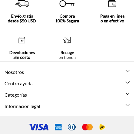
Envío gratis
Compra
Paga en línea
desde $50 USD
100% Segura
o en efectivo
Devoluciones
Recoge
Sin costo
en tienda
Nosotros
Acerca de Tennis
Centro ayuda
Tiendas
Mis pedidos
Categorías
Beneficios de suscripción
Mi cuenta
Nuevo
Información legal
Cómo comprar
Mujer
Promociones vigentes
Guía de tallas
Hombre
Politica de envío y devolución
Contáctanos