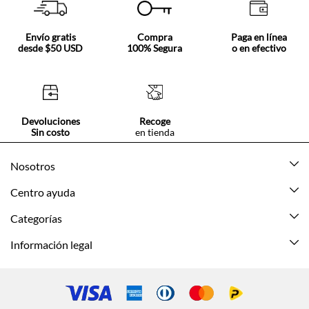
Envío gratis
Compra
Paga en línea
desde $50 USD
100% Segura
o en efectivo
Devoluciones
Recoge
Sin costo
en tienda
Nosotros
Acerca de Tennis
Centro ayuda
Tiendas
Mis pedidos
Categorías
Beneficios de suscripción
Mi cuenta
Nuevo
Información legal
Cómo comprar
Mujer
Promociones vigentes
Guía de tallas
Hombre
Politica de envío y devolución
Contáctanos