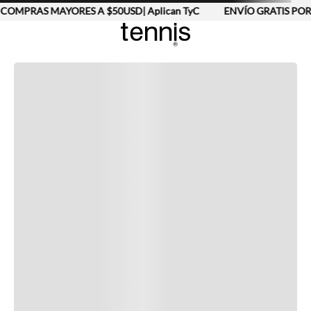
COMPRAS MAYORES A $50USD| Aplican TyC
ENVÍO GRATIS POR
Completa tu look
Otras opciones que te gustarán
Vistos recientemente