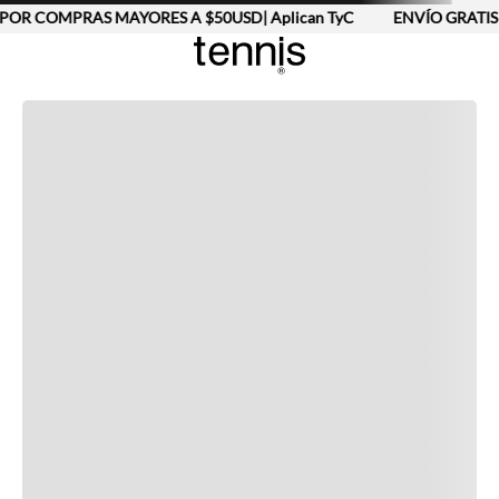
POR COMPRAS MAYORES A $50USD| Aplican TyC
ENVÍO GRATIS 
Completa tu look
Otras opciones que te gustarán
Vistos recientemente