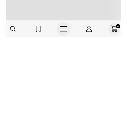
0
Regístrate o actualiza tus datos y
recibe 30% OFF
SUCRÍBETE AQUÍ