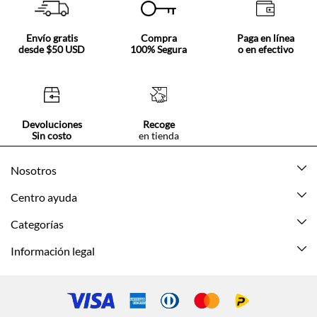
Envío gratis
Compra
Paga en línea
desde $50 USD
100% Segura
o en efectivo
Devoluciones
Recoge
Sin costo
en tienda
Nosotros
Acerca de Tennis
Centro ayuda
Tiendas
Mis pedidos
Categorías
Beneficios de suscripción
Mi cuenta
Nuevo
Información legal
Cómo comprar
Mujer
Promociones vigentes
Guía de tallas
Hombre
Politica de envío y devolución
Contáctanos