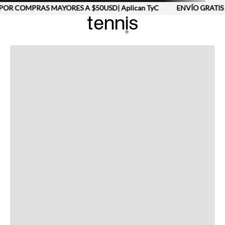
POR COMPRAS MAYORES A $50USD| Aplican TyC
ENVÍO GRATIS 
Completa tu look
Otras opciones que te gustarán
Vistos recientemente