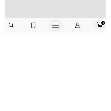
0
Regístrate o actualiza tus datos y
recibe 30% OFF
SUCRÍBETE AQUÍ