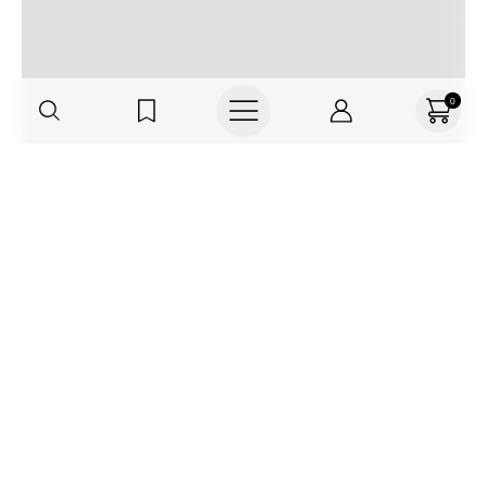
0
Regístrate o actualiza tus datos y
recibe 30% OFF
SUCRÍBETE AQUÍ