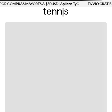
POR COMPRAS MAYORES A $50USD| Aplican TyC
ENVÍO GRATIS 
Completa tu look
Otras opciones que te gustarán
Vistos recientemente