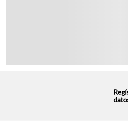
Regís
dato