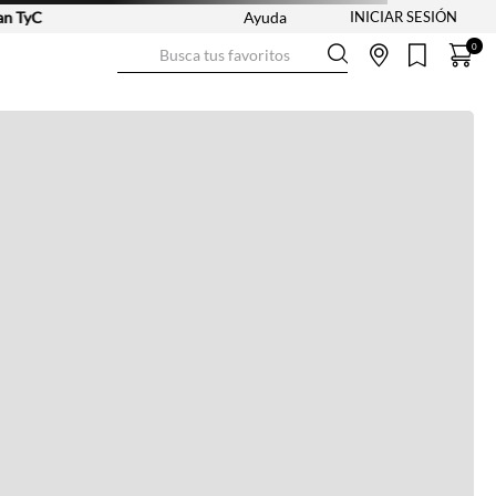
 TyC
Ayuda
Busca tus favoritos
0