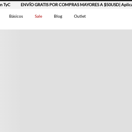
TyC
ENVÍO GRATIS POR COMPRAS MAYORES A $50USD| Aplican
Básicos
Sale
Blog
Outlet
DOS
t-0007699