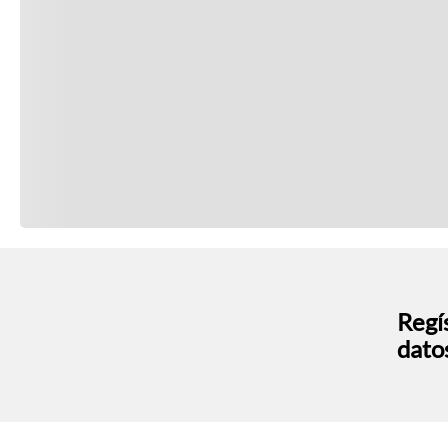
Regís
dato