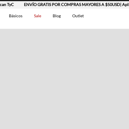
n TyC
ENVÍO GRATIS POR COMPRAS MAYORES A $50USD| Aplica
Básicos
Sale
Blog
Outlet
DOS
t-0007699