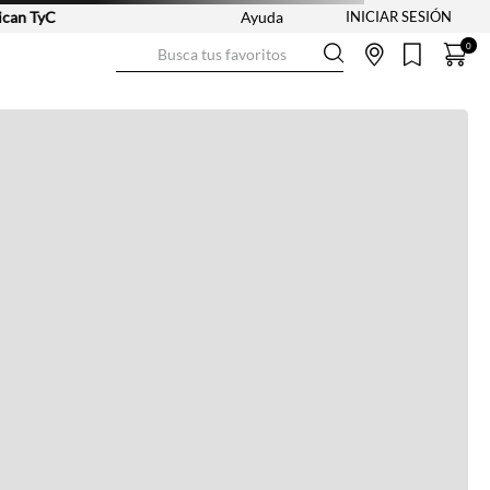
n TyC
Ayuda
Busca tus favoritos
0