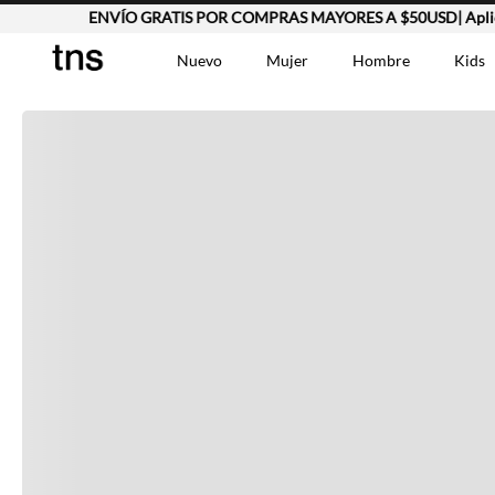
ENVÍO GRATIS POR COMPRAS MAYORES A $50USD| Aplica
Completa tu look
Nuevo
Mujer
Hombre
Kids
Otras opciones que te gustarán
TÉRMINOS MÁS BUSCA
Vestidos
1
.
Lino
2
.
Camisetas
3
.
Vistos recientemente
Chaqueta
4
.
Bermuda
5
.
Jean Hombre
6
.
Vestido
7
.
Tshirt-Negro-Tsh-En
8
.
Camisetas Mujer
9
.
Falda
10
.