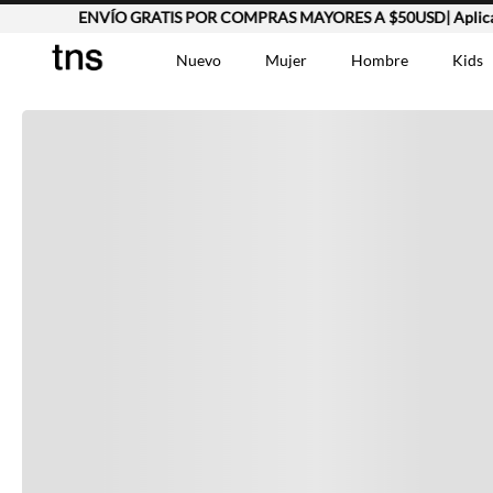
ENVÍO GRATIS POR COMPRAS MAYORES A $50USD| Aplican
Completa tu look
Nuevo
Mujer
Hombre
Kids
Otras opciones que te gustarán
TÉRMINOS MÁS BUSCA
Vestidos
1
.
Lino
2
.
Chaqueta
3
.
Vistos recientemente
Camisetas
4
.
Jean Hombre
5
.
Bermuda
6
.
Vestido
7
.
Tshirt-Negro-Tsh-En
8
.
Camisetas Mujer
9
.
Polo
10
.