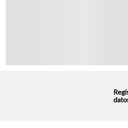
Regís
dato