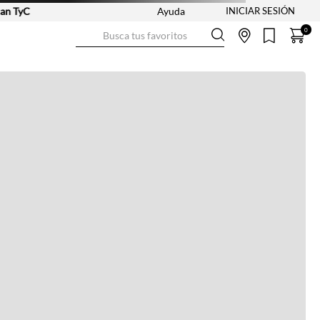
 TyC
Ayuda
Busca tus favoritos
0