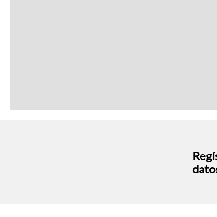
Regís
dato