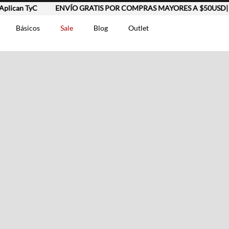
ican TyC
ENVÍO GRATIS POR COMPRAS MAYORES A $50USD| Apl
Básicos
Sale
Blog
Outlet
DOS
t-0007699