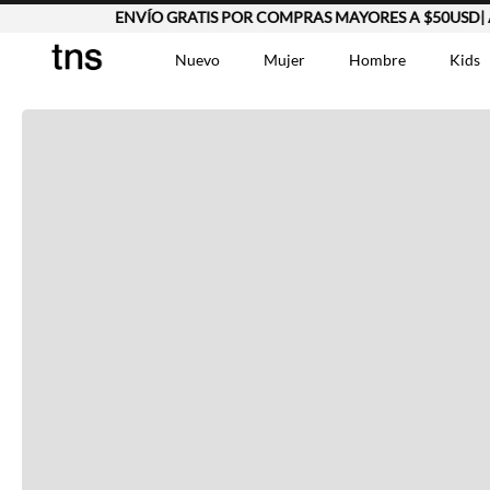
ENVÍO GRATIS POR COMPRAS MAYORES A $50USD| Apl
Completa tu look
Nuevo
Mujer
Hombre
Kids
Otras opciones que te gustarán
TÉRMINOS MÁS BUSCA
Vestidos
1
.
Lino
2
.
Camisetas
3
.
Vistos recientemente
Chaqueta
4
.
Bermuda
5
.
Jean Hombre
6
.
Vestido
7
.
Tshirt-Negro-Tsh-En
8
.
Camisetas Mujer
9
.
Falda
10
.