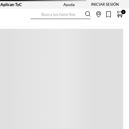
ican TyC
Ayuda
Busca tus favoritos
0