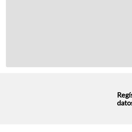
Regís
dato