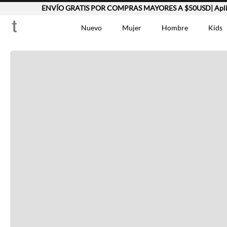
ENVÍO GRATIS POR COMPRAS MAYORES A $50USD| Aplica
Completa tu look
Nuevo
Mujer
Hombre
Kids
Otras opciones que te gustarán
TÉRMINOS MÁS BUSCA
Vestidos
1
.
Lino
2
.
Camisetas
3
.
Vistos recientemente
Chaqueta
4
.
Bermuda
5
.
Jean Hombre
6
.
Tshirt-Negro-Tsh-En
7
.
Vestido
8
.
Polo
9
.
Falda
10
.