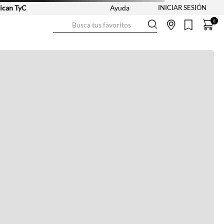
an TyC
Ayuda
Busca tus favoritos
0