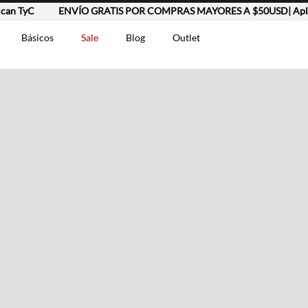
n TyC
ENVÍO GRATIS POR COMPRAS MAYORES A $50USD| Aplic
Básicos
Sale
Blog
Outlet
DOS
t-0007699