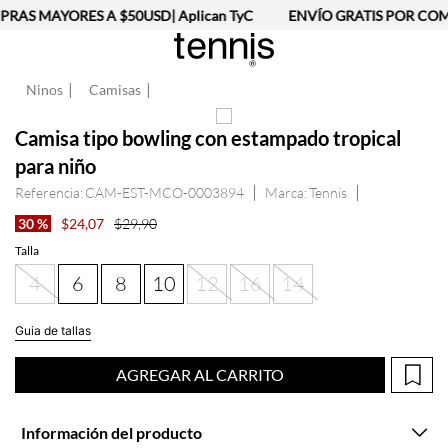
RAS MAYORES A $50USD| Aplican TyC
ENVÍO GRATIS POR COMP
Ninos
Camisas
Camisa tipo bowling con estampado tropical
para niño
Referencia
:
CAM-EST-MCO-0003894
Tennis
30 %
$
24
,
07
$
29
,
90
Talla
4
6
8
10
12
16
14
Guia de tallas
AGREGAR AL CARRITO
Información del producto