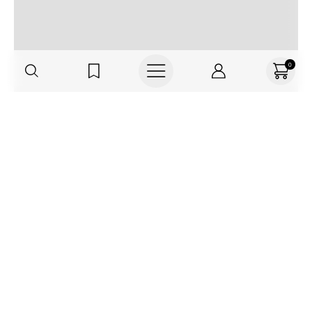
0
Regístrate o actualiza tus datos y
recibe 30% OFF
SUCRÍBETE AQUÍ