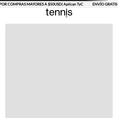
POR COMPRAS MAYORES A $50USD| Aplican TyC
ENVÍO GRATIS 
Completa tu look
Otras opciones que te gustarán
Vistos recientemente