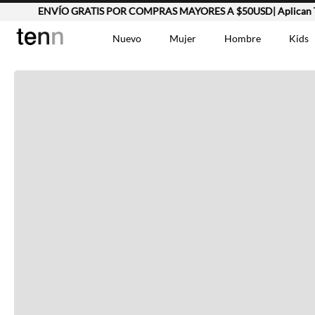
ENVÍO GRATIS POR COMPRAS MAYORES A $50USD| Aplican TyC
Completa tu look
Nuevo
Mujer
Hombre
Kids
Otras opciones que te gustarán
TÉRMINOS MÁS BUSCA
Vestidos
1
.
Lino
2
.
Camisetas
3
.
Vistos recientemente
Chaqueta
4
.
Bermuda
5
.
Jean Hombre
6
.
Vestido
7
.
Tshirt-Negro-Tsh-En
8
.
Polo
9
.
Falda
10
.