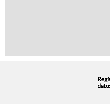
Regís
dato