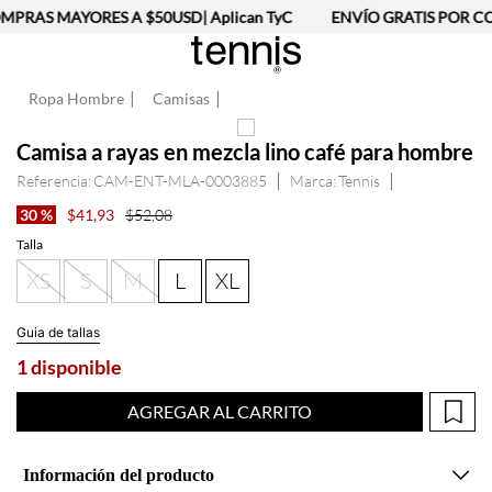
PRAS MAYORES A $50USD| Aplican TyC
ENVÍO GRATIS POR CO
Ropa Hombre
Camisas
Camisa a rayas en mezcla lino café para hombre
Referencia
:
CAM-ENT-MLA-0003885
Tennis
30 %
$
41
,
93
$
52
,
08
Talla
XS
S
M
L
XL
Guia de tallas
1 disponible
AGREGAR AL CARRITO
Información del producto