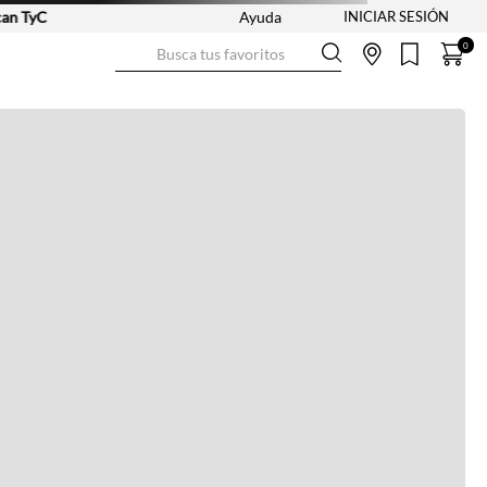
 TyC
Ayuda
Busca tus favoritos
0