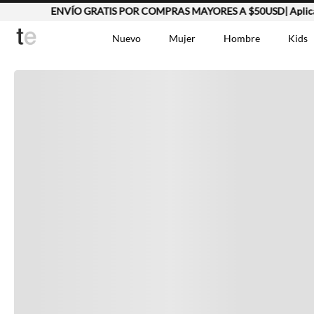
ENVÍO GRATIS POR COMPRAS MAYORES A $50USD| Aplican
Completa tu look
Nuevo
Mujer
Hombre
Kids
Otras opciones que te gustarán
TÉRMINOS MÁS BUSCA
Vestidos
1
.
Lino
2
.
Camisetas
3
.
Vistos recientemente
Chaqueta
4
.
Bermuda
5
.
Jean Hombre
6
.
Vestido
7
.
Tshirt-Negro-Tsh-En
8
.
Polo
9
.
Falda
10
.