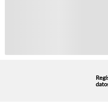
Regís
dato