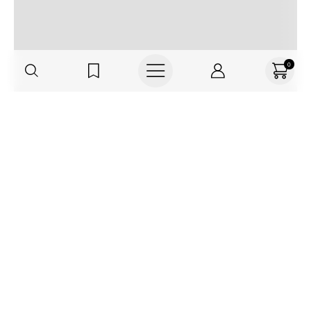
0
Regístrate o actualiza tus datos y
recibe 30% OFF
SUCRÍBETE AQUÍ