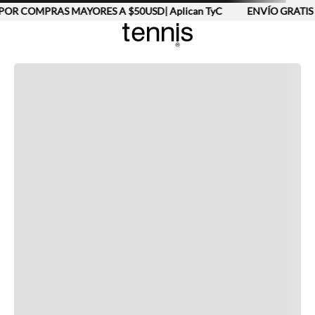
POR COMPRAS MAYORES A $50USD| Aplican TyC
ENVÍO GRATIS 
Completa tu look
Otras opciones que te gustarán
Vistos recientemente