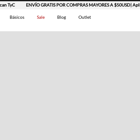
n TyC
ENVÍO GRATIS POR COMPRAS MAYORES A $50USD| Aplica
Básicos
Sale
Blog
Outlet
DOS
t-0007699