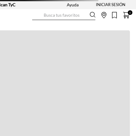
n TyC
Ayuda
Busca tus favoritos
0