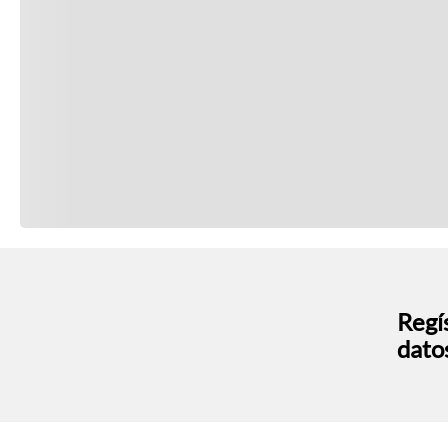
Regís
dato