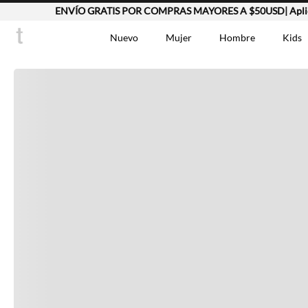
ENVÍO GRATIS POR COMPRAS MAYORES A $50USD| Aplica
Completa tu look
Nuevo
Mujer
Hombre
Kids
Otras opciones que te gustarán
TÉRMINOS MÁS BUSCA
Vestidos
1
.
Lino
2
.
Camisetas
3
.
Vistos recientemente
Chaqueta
4
.
Bermuda
5
.
Jean Hombre
6
.
Vestido
7
.
Tshirt-Negro-Tsh-En
8
.
Polo
9
.
Falda
10
.