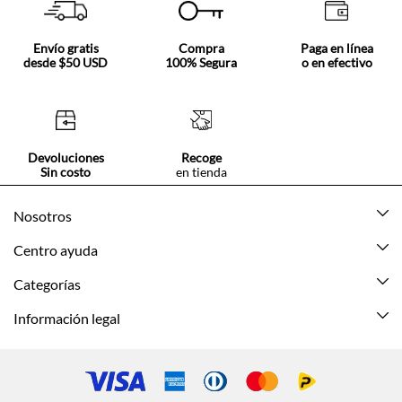
Envío gratis
Compra
Paga en línea
desde $50 USD
100% Segura
o en efectivo
Devoluciones
Recoge
Sin costo
en tienda
Nosotros
Acerca de Tennis
Centro ayuda
Tiendas
Mis pedidos
Categorías
Beneficios de suscripción
Mi cuenta
Nuevo
Información legal
Cómo comprar
Mujer
Promociones vigentes
Guía de tallas
Hombre
Politica de envío y devolución
Contáctanos