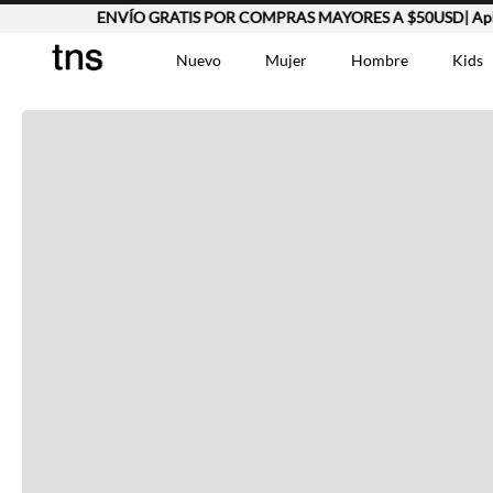
ENVÍO GRATIS POR COMPRAS MAYORES A $50USD| Aplic
Completa tu look
Nuevo
Mujer
Hombre
Kids
Otras opciones que te gustarán
TÉRMINOS MÁS BUSCA
Vestidos
1
.
Lino
2
.
Camisetas
3
.
Vistos recientemente
Chaqueta
4
.
Bermuda
5
.
Jean Hombre
6
.
Vestido
7
.
Tshirt-Negro-Tsh-En
8
.
Polo
9
.
Falda
10
.