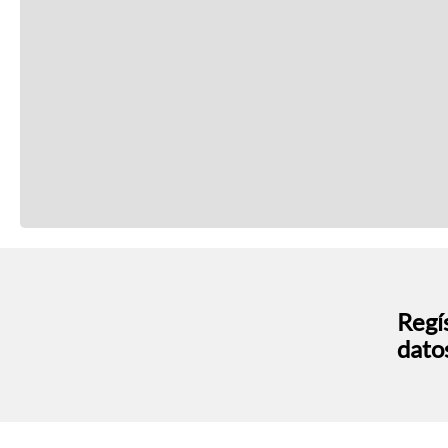
Regís
dato