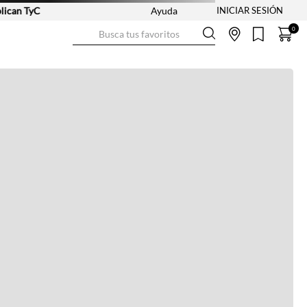
an TyC
Ayuda
Busca tus favoritos
0