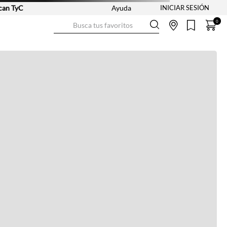
n TyC
Ayuda
Busca tus favoritos
0