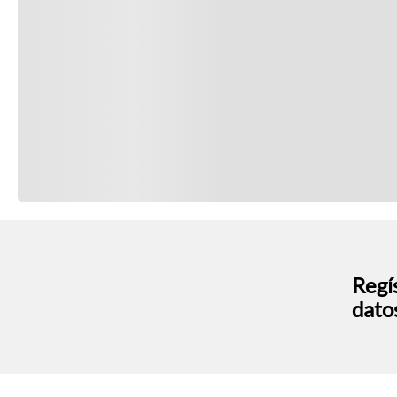
Regís
dato