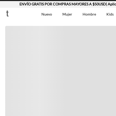
ENVÍO GRATIS POR COMPRAS MAYORES A $50USD| Aplican
Completa tu look
Nuevo
Mujer
Hombre
Kids
Otras opciones que te gustarán
TÉRMINOS MÁS BUSCA
Vestidos
1
.
Lino
2
.
Camisetas
3
.
Vistos recientemente
Chaqueta
4
.
Bermuda
5
.
Jean Hombre
6
.
Vestido
7
.
Tshirt-Negro-Tsh-En
8
.
Camisetas Mujer
9
.
Falda
10
.