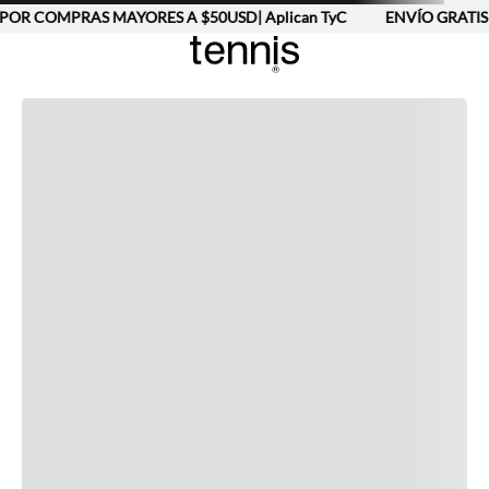
POR COMPRAS MAYORES A $50USD| Aplican TyC
ENVÍO GRATIS 
Completa tu look
Otras opciones que te gustarán
Vistos recientemente