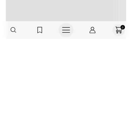
0
Regístrate o actualiza tus datos y
recibe 30% OFF
SUCRÍBETE AQUÍ