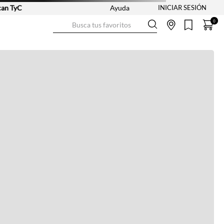
 TyC
Ayuda
Busca tus favoritos
0