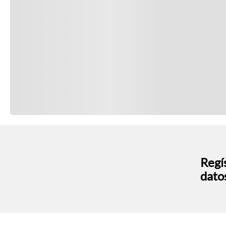
Regís
dato