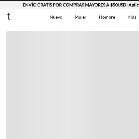
ENVÍO GRATIS POR COMPRAS MAYORES A $50USD| Aplican
Completa tu look
Nuevo
Mujer
Hombre
Kids
Otras opciones que te gustarán
TÉRMINOS MÁS BUSCA
Vestidos
1
.
Lino
2
.
Chaqueta
3
.
Vistos recientemente
Camisetas
4
.
Jean Hombre
5
.
Bermuda
6
.
Vestido
7
.
Tshirt-Negro-Tsh-En
8
.
Camisetas Mujer
9
.
Polo
10
.