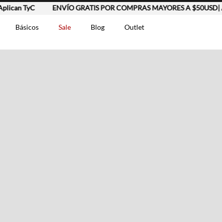
ican TyC
ENVÍO GRATIS POR COMPRAS MAYORES A $50USD| Apl
Básicos
Sale
Blog
Outlet
DOS
t-0007699