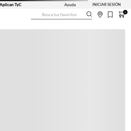
ican TyC
Ayuda
Busca tus favoritos
0