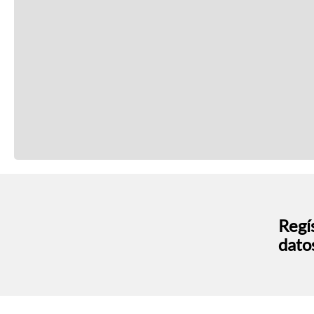
Regís
dato