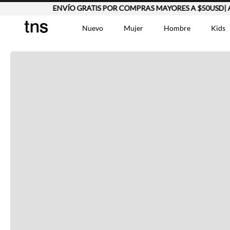
ENVÍO GRATIS POR COMPRAS MAYORES A $50USD| Apl
Completa tu look
Nuevo
Mujer
Hombre
Kids
Otras opciones que te gustarán
TÉRMINOS MÁS BUSCA
Vestidos
1
.
Lino
2
.
Camisetas
3
.
Vistos recientemente
Chaqueta
4
.
Bermuda
5
.
Jean Hombre
6
.
Vestido
7
.
Tshirt-Negro-Tsh-En
8
.
Camisetas Mujer
9
.
Falda
10
.