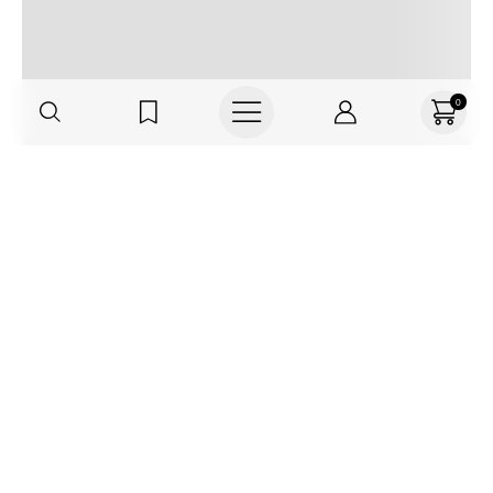
0
Regístrate o actualiza tus datos y
recibe 30% OFF
SUCRÍBETE AQUÍ