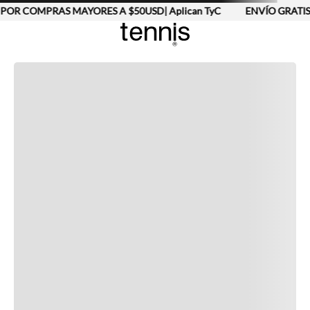
POR COMPRAS MAYORES A $50USD| Aplican TyC
ENVÍO GRATIS
Completa tu look
Otras opciones que te gustarán
Vistos recientemente