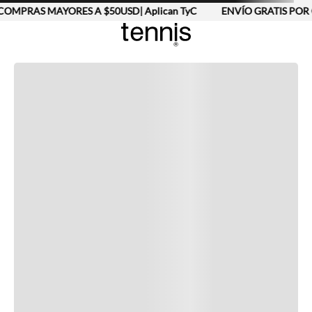
COMPRAS MAYORES A $50USD| Aplican TyC
ENVÍO GRATIS POR 
Completa tu look
Otras opciones que te gustarán
Vistos recientemente