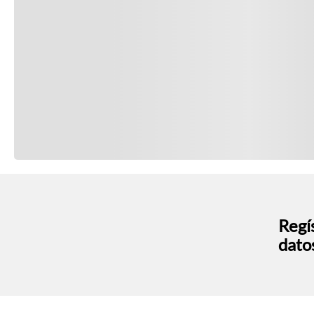
Regís
dato