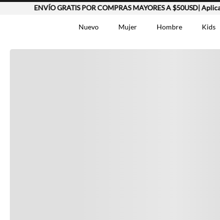
ENVÍO GRATIS POR COMPRAS MAYORES A $50USD| Aplican
Completa tu look
Nuevo
Mujer
Hombre
Kids
Otras opciones que te gustarán
TÉRMINOS MÁS BUSCA
Vestidos
1
.
Lino
2
.
Camisetas
3
.
Vistos recientemente
Chaqueta
4
.
Bermuda
5
.
Jean Hombre
6
.
Vestido
7
.
Tshirt-Negro-Tsh-En
8
.
Polo
9
.
Falda
10
.