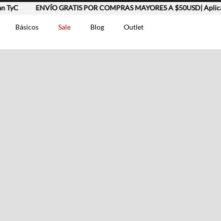
 TyC
ENVÍO GRATIS POR COMPRAS MAYORES A $50USD| Aplican
Básicos
Sale
Blog
Outlet
DOS
t-0007699