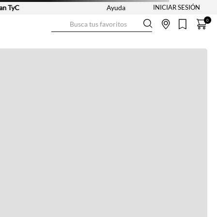
 TyC
Ayuda
Busca tus favoritos
0