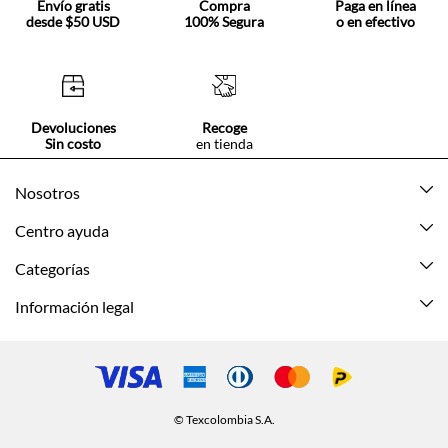
Envío gratis
Compra
Paga en línea
desde $50 USD
100% Segura
o en efectivo
Devoluciones
Recoge
Sin costo
en tienda
Nosotros
Acerca de Tennis
Centro ayuda
Tiendas
Mis pedidos
Categorías
Beneficios de suscripción
Mi cuenta
Nuevo
Información legal
Cómo comprar
Mujer
Promociones vigentes
Guía de tallas
Hombre
Politica de envío y devolución
Contáctanos
Niña
Políticas de privacidad
© Texcolombia S.A.
Preguntas frecuentes
Niño
Términos y condiciones