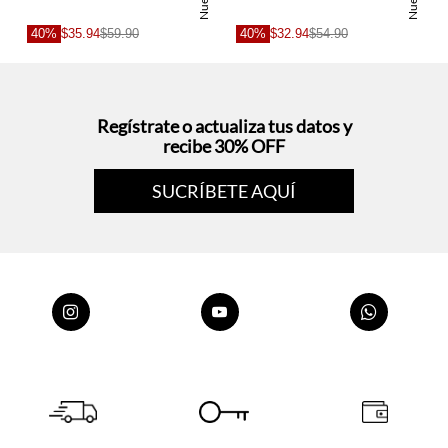
o
Nuevo
Nuevo
40%
$35.94
$59.90
40%
$32.94
$54.90
s
Regístrate o actualiza tus datos y
recibe 30% OFF
SUCRÍBETE AQUÍ