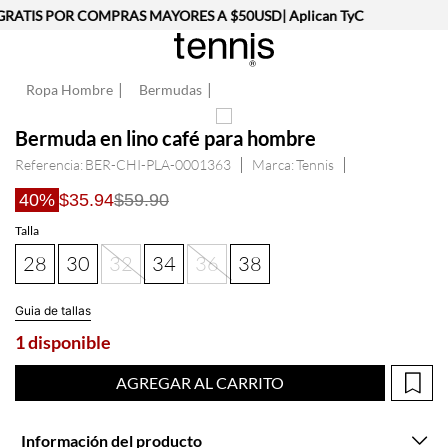
RATIS POR COMPRAS MAYORES A $50USD| Aplican TyC
Ropa Hombre
Bermudas
Bermuda en lino café para hombre
Referencia
:
BER-CHI-PLA-0001363
Tennis
40%
$35.94
$59.90
Talla
28
30
32
34
36
38
Guia de tallas
1 disponible
AGREGAR AL CARRITO
Información del producto