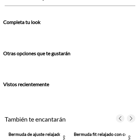
Completa tu look
Otras opciones que te gustarán
Vistos recientemente
También te encantarán
a hombre
Bermuda de ajuste relajado con pretina elástica y cordón en lino gris para hombre
Bermuda fit relajado con cordón bicolor en algodón azul para hombre